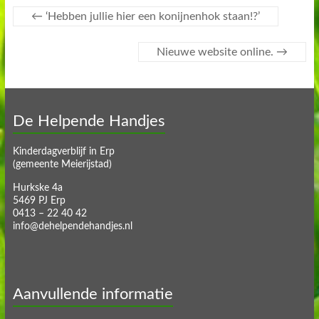
←
‘Hebben jullie hier een konijnenhok staan!?’
Nieuwe website online.
→
De Helpende Handjes
Kinderdagverblijf in Erp
(gemeente Meierijstad)
Hurkske 4a
5469 PJ Erp
0413 – 22 40 42
info@dehelpendehandjes.nl
Aanvullende informatie