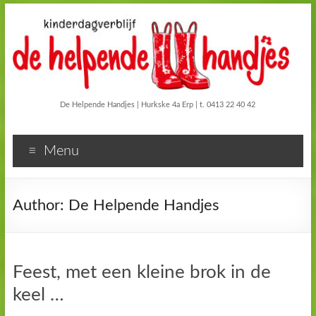
De Helpende Handjes | Hurkske 4a Erp | t. 0413 22 40 42
Menu
Author:
De Helpende Handjes
Feest, met een kleine brok in de
keel …