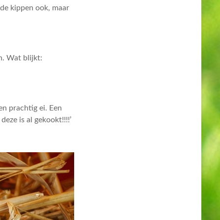
, de kippen ook, maar
 Wat blijkt:
en prachtig ei. Een
eze is al gekookt!!!!’