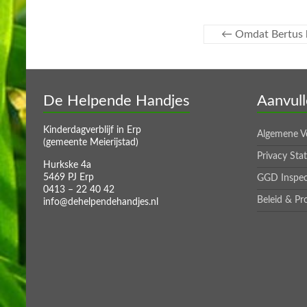
←
Omdat Bertus h
De Helpende Handjes
Aanvull
Kinderdagverblijf in Erp
Algemene V
(gemeente Meierijstad)
Privacy Sta
Hurkske 4a
5469 PJ Erp
GGD Inspec
0413 – 22 40 42
Beleid & Pr
info@dehelpendehandjes.nl