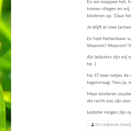
En we snappen het, ho
komen vliegen en wij 
kinderen op: ‘Daar he
Je blijft er mee lache
En heel herkenbaar v
Waarom? Waarom? 
Als leidsters zijn wi
hè -)
Na 37 keer netjes de
tegenvraag: ‘Nou ja,
Maar kinderen zouden 
die recht zou zijn dan
Leidster mogen zijn o
De Helpende Handj