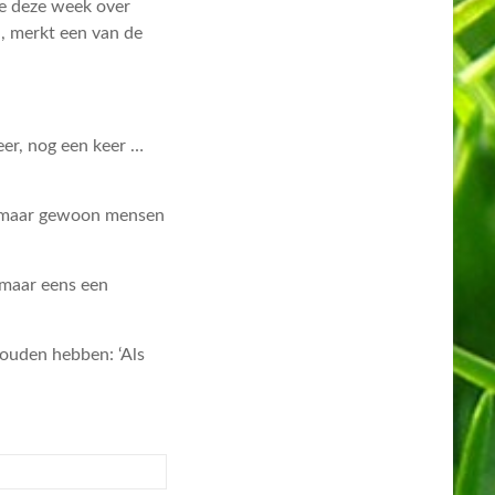
ze deze week over
n, merkt een van de
eer, nog een keer …
jn maar gewoon mensen
 maar eens een
zouden hebben: ‘Als