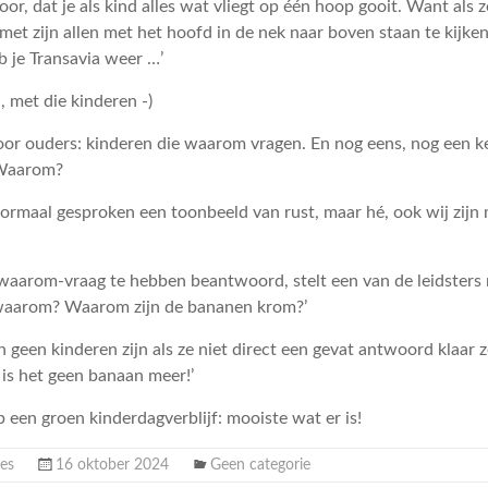
or, dat je als kind alles wat vliegt op één hoop gooit. Want als 
met zijn allen met het hoofd in de nek naar boven staan te kijke
b je Transavia weer …’
n, met die kinderen -)
oor ouders: kinderen die waarom vragen. En nog eens, nog een k
Waarom?
j normaal gesproken een toonbeeld van rust, maar hé, ook wij zi
 waarom-vraag te hebben beantwoord, stelt een van de leidsters
 waarom? Waarom zijn de bananen krom?’
geen kinderen zijn als ze niet direct een gevat antwoord klaar 
 is het geen banaan meer!’
p een groen kinderdagverblijf: mooiste wat er is!
es
16 oktober 2024
Geen categorie