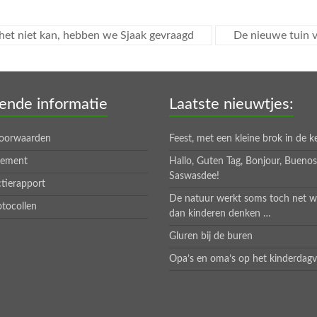
et niet kan, hebben we Sjaak gevraagd
De nieuwe tuin v
ende informatie
Laatste nieuwtjes:
oorwaarden
Feest, met een kleine brok in de k
tement
Hallo, Guten Tag, Bonjour, Bueno
Saswasdee!
tierapport
De natuur werkt soms toch net w
otocollen
dan kinderen denken …
Gluren bij de buren
Opa’s en oma’s op het kinderdagve