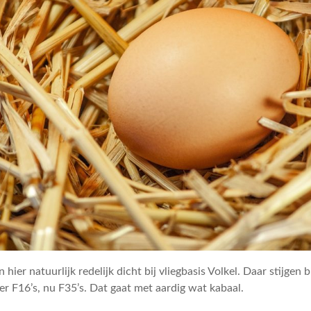
 hier natuurlijk redelijk dicht bij vliegbasis Volkel. Daar stijgen 
ger F16’s, nu F35’s. Dat gaat met aardig wat kabaal.