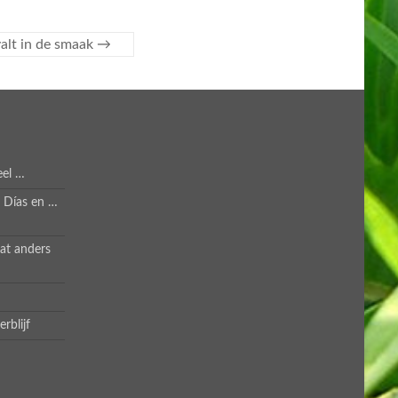
alt in de smaak
→
eel …
s Días en …
at anders
rblijf