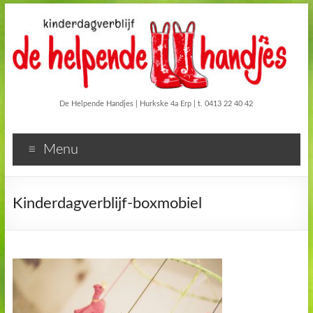
De Helpende Handjes | Hurkske 4a Erp | t. 0413 22 40 42
Menu
Kinderdagverblijf-boxmobiel