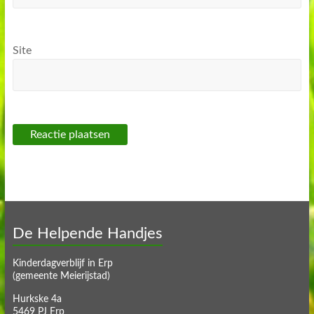
Site
De Helpende Handjes
Kinderdagverblijf in Erp
(gemeente Meierijstad)
Hurkske 4a
5469 PJ Erp