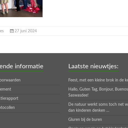
es
27 juni 2024
ende informatie
Laatste nieuwtjes:
oorwaarden
Feest, met een kleine brok in de k
tement
Hallo, Guten Tag, Bonjour, Bueno
Saswasdee!
tierapport
De natuur werkt soms toch net w
otocollen
dan kinderen denken …
Gluren bij de buren