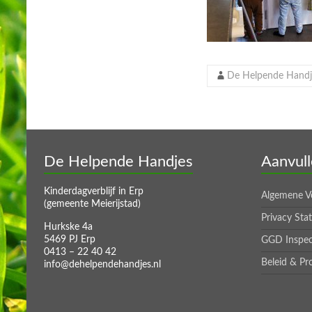
De Helpende Handj
De Helpende Handjes
Aanvull
Kinderdagverblijf in Erp
Algemene V
(gemeente Meierijstad)
Privacy Sta
Hurkske 4a
5469 PJ Erp
GGD Inspec
0413 – 22 40 42
Beleid & Pr
info@dehelpendehandjes.nl