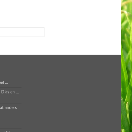
eel …
s Días en …
at anders