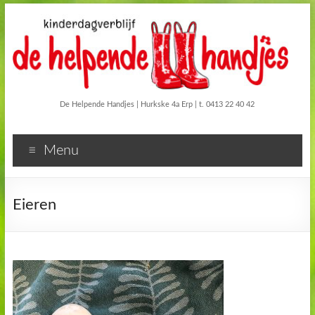
De Helpende Handjes | Hurkske 4a Erp | t. 0413 22 40 42
Menu
Eieren