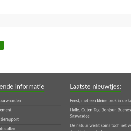
ende informatie
Laatste nieuwtjes:
oorwaarden
Feest, met een kleine brok in de k
tement
Hallo, Guten Tag, Bonjour, Bueno
Saswasdee!
tierapport
De natuur werkt soms toch net w
otocollen