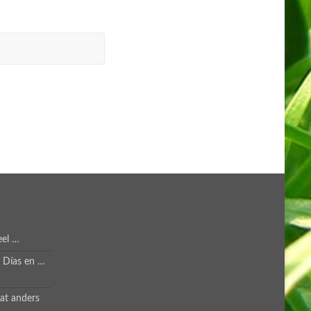
eel …
s Días en …
at anders