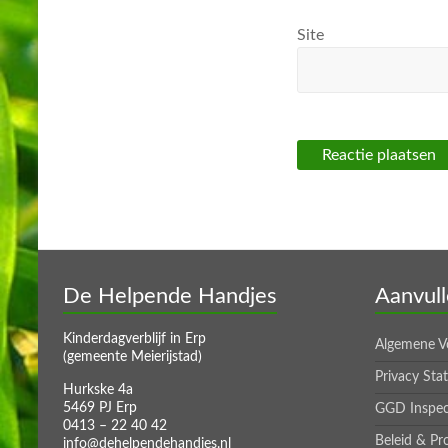
Site
De Helpende Handjes
Aanvull
Kinderdagverblijf in Erp
Algemene V
(gemeente Meierijstad)
Privacy Sta
Hurkske 4a
5469 PJ Erp
GGD Inspec
0413 – 22 40 42
Beleid & Pr
info@dehelpendehandjes.nl