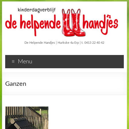
De Helpende Handjes | Hurkske 4a Erp | t. 0413 22 40 42
Menu
Ganzen